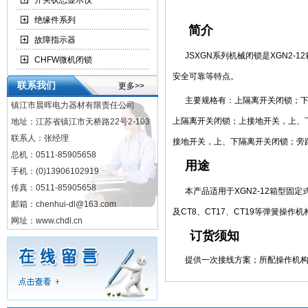
开关状态显示仪
绝缘件系列
简介
故障指示器
JSXGN系列机械闭锁是XGN2-
CHFW微机闭锁
安全可靠等特点。
联系我们
更多>>
主要规格有：上隔离开关闭锁；下
镇江市晨晖电力器材有限责任公司
上隔离开关闭锁；上接地开关，上、
地址：江苏省镇江市天桥路22号2-103
联系人：张经理
接地开关，上、下隔离开关闭锁；旁
总机：0511-85905658
用途
手机：(0)13906102919
传真：0511-85905658
本产品适用于XGN2-12箱型固定
邮箱：chenhui-dl@163.com
及CT8、CT17、CT19等弹簧操作
网址：www.chdl.cn
订货须知
提供一次接线方案；所配操作机构